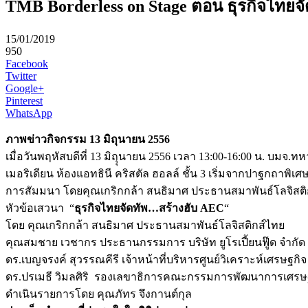
TMB Borderless on Stage ตอน ธุรกิจไทยจ
15/01/2019
950
Facebook
Twitter
Google+
Pinterest
WhatsApp
ภาพข่าวกิจกรรม 13 มิถุนายน 2556
เมื่อวันพฤหัสบดีที่ 13 มิถุุนายน 2556 เวลา 13:00-16:00 น. บมจ
เมอริเดียน ห้องแอทธินี คริสตัล ฮอลล์ ชั้น 3 เริ่มจากปาฐกถาพิเ
การสัมมนา โดยคุณเกริกกล้า สนธิมาศ ประธานสมาพันธ์โลจิสติก
หัวข้อเสวนา “
ธุรกิจไทยจัดทัพ…สร้างฮับ AEC
“
โดย คุณเกริกกล้า สนธิมาศ ประธานสมาพันธ์โลจิสติกส์ไทย
คุณสมชาย เวชากร ประธานกรรมการ บริษัท ยูโรเปี้ยนฟู๊ด จำกั
ดร.เบญจรงค์ สุวรรณคีรี เจ้าหน้าที่บริหารศูนย์วิเคราะห์เศรษฐก
ดร.ปรเมธี วิมลศิริ รองเลขาธิการคณะกรรมการพัฒนาการเศรษ
ดำเนินรายการโดย คุณภัทร จึงกานต์กุล