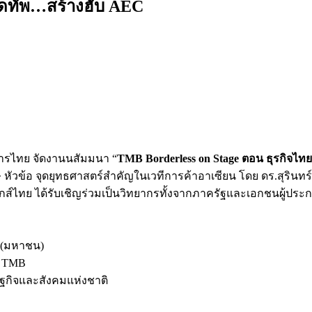
ัดทัพ…สร้างฮับ AEC
.ทหารไทย จัดงานนสัมมนา “
TMB Borderless on Stage ตอน ธุรกิจไท
ศษ หัวข้อ จุดยุทธศาสตร์สำคัญในเวทีการค้าอาเซียน โดย ดร.สุรินทร
ส์ไทย ได้รับเชิญร่วมเป็นวิทยากรทั้งจากภาครัฐและเอกชนผู้ประ
ด (มหาชน)
ิจ TMB
ฐกิจและสังคมแห่งชาติ