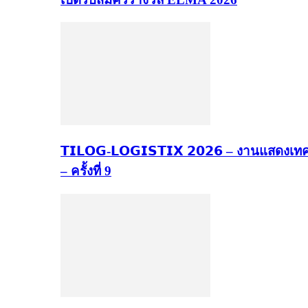
𝗧𝗜𝗟𝗢𝗚-𝗟𝗢𝗚𝗜𝗦𝗧𝗜𝗫 𝟮𝟬𝟮𝟲 – งานแ
– ครั้งที่ 9