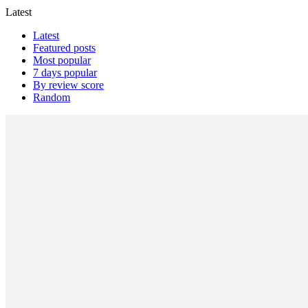
Latest
Latest
Featured posts
Most popular
7 days popular
By review score
Random