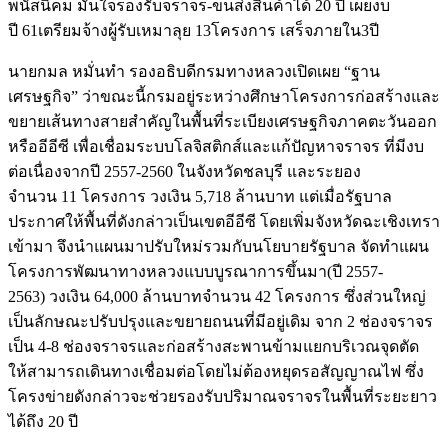
พนัสนิคม มั่นใจรองรับจราจร-ขนส่งสินค้าได้ 20 ปี เผยงบ
ปี 61เตรียมจ้างผู้รับเหมาลุย 13โครงการ เสร็จภายใน3ปี
นายกมล หมั่นทำ รองอธิบดีกรมทางหลวงเปิดเผย “ฐาน
เศรษฐกิจ” ว่าขณะนี้กรมอยู่ระหว่างศึกษาโครงการก่อสร้างและ
ขยายเส้นทางสายสำคัญในพื้นที่ระเบียงเศรษฐกิจภาคตะวันออก
หรืออีอีซี เพื่อเชื่อมระบบโลจิสติกส์และแก้ปัญหาจราจร ที่มีงบ
ต่อเนื่องจากปี 2557-2560 ในจังหวัดชลบุรี และระยอง
จำนวน 11 โครงการ วงเงิน 5,718 ล้านบาท แต่เมื่อรัฐบาล
ประกาศให้พื้นที่ดังกล่าวเป็นเขตอีอีซี โดยเพิ่มจังหวัดฉะเชิงเทรา
เข้ามา จึงนำแผนมาปรับใหม่รวมกับนโยบายรัฐบาล จัดทำแผน
โครงการพัฒนาทางหลวงแบบบูรณาการขึ้นมา(ปี 2557-
2563) วงเงิน 64,000 ล้านบาทจำนวน 42 โครงการ ซึ่งส่วนใหญ่
เป็นลักษณะปรับปรุงและขยายถนนที่มีอยู่เดิม จาก 2 ช่องจราจร
เป็น 4-8 ช่องจราจรและก่อสร้างสะพานข้ามแยกบริเวณจุดตัด
ให้สามารถเดินทางเชื่อมต่อโดยไม่ต้องหยุดรอสัญญาณไฟ ซึ่ง
โครงข่ายดังกล่าวจะช่วยรองรับปริมาณจราจรในพื้นที่ระยะยาว
ได้ถึง 20 ปี