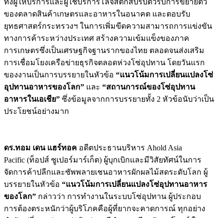
ทั้งผู้ให้บริการและผู้ใช้บริการโลจิสติกส์ปรับตัวรับการขยายตัว
ของตลาดสินค้าเกษตรและอาหารในอนาคต
และตอบรับ
ยุทธศาสตร์กระทรวงฯ ในการเพิ่มขีดความสามารถการแข่งขัน
ทางการค้าระหว่างประเทศ สร้างความเข้มแข็งของภาค
การเกษตรซึ่งเป็นเศรษฐกิจฐานรากของไทย ตลอดจนส่งเสริม
การเชื่อมโยงเครือข่ายธุรกิจตลอดห่วงโซ่อุปทาน โดยวันแรก
ของงานเป็นการบรรยายในหัวข้อ
“แนวโน้มการเปลี่ยนแปลงโซ่
อุปทานอาหารของโลก”
และ
“สถานการณ์ของโซ่อุปทาน
อาหารในเอเชีย”
ซึ่งข้อมูลจากการบรรยายทั้ง 2 หัวข้อนับว่าเป็น
ประโยชน์อย่างมาก
ดร.ทอม เดน แฮร์ทอค
อดีตประธานบริหาร Ahold Asia
Pacific (ท็อปส์ ซูเปอร์มาร์เก็ต) ผู้บุกเบิกและมีวิสัยทัศน์ในการ
จัดการค้าปลีกและซัพพลายเชนอาหารผักผลไม้สดระดับโลก ผู้
บรรยายในหัวข้อ
“แนวโน้มการเปลี่ยนแปลงโซ่อุปทานอาหาร
ของโลก”
กล่าวว่า การทำงานในระบบโซ่อุปทาน ผู้ประกอบ
การต้องตระหนักว่าผู้บริโภคคือผู้ที่ยากจะคาดการณ์ ทุกอย่าง