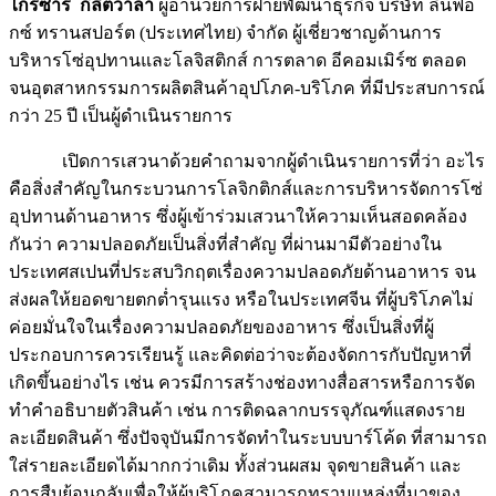
ไกรซาร์ กีลิตวาลา
ผู้อำนวยการฝ่ายพัฒนาธุรกิจ บริษัท ลินฟ้อ
กซ์ ทรานสปอร์ต (ประเทศไทย) จำกัด ผู้เชี่ยวชาญด้านการ
บริหารโซ่อุปทานและโลจิสติกส์ การตลาด อีคอมเมิร์ซ ตลอด
จนอุตสาหกรรมการผลิตสินค้าอุปโภค-บริโภค ที่มีประสบการณ์
กว่า 25 ปี เป็นผู้ดำเนินรายการ
เปิดการเสวนาด้วยคำถามจากผู้ดำเนินรายการที่ว่า อะไร
คือสิ่งสำคัญในกระบวนการโลจิกติกส์และการบริหารจัดการโซ่
อุปทานด้านอาหาร ซึ่งผู้เข้าร่วมเสวนาให้ความเห็นสอดคล้อง
กันว่า ความปลอดภัยเป็นสิ่งที่สำคัญ ที่ผ่านมามีตัวอย่างใน
ประเทศสเปนที่ประสบวิกฤตเรื่องความปลอดภัยด้านอาหาร จน
ส่งผลให้ยอดขายตกต่ำรุนแรง หรือในประเทศจีน ที่ผู้บริโภคไม่
ค่อยมั่นใจในเรื่องความปลอดภัยของอาหาร ซึ่งเป็นสิ่งที่ผู้
ประกอบการควรเรียนรู้ และคิดต่อว่าจะต้องจัดการกับปัญหาที่
เกิดขึ้นอย่างไร เช่น ควรมีการสร้างช่องทางสื่อสารหรือการจัด
ทำคำอธิบายตัวสินค้า เช่น การติดฉลากบรรจุภัณฑ์แสดงราย
ละเอียดสินค้า ซึ่งปัจจุบันมีการจัดทำในระบบบาร์โค้ด ที่สามารถ
ใส่รายละเอียดได้มากกว่าเดิม ทั้งส่วนผสม จุดขายสินค้า และ
การสืบย้อนกลับเพื่อให้ผู้บริโภคสามารถทราบแหล่งที่มาของ