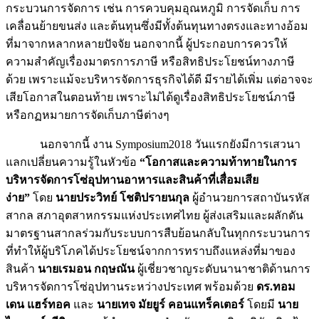
กระบวนการจัดการ เช่น การควบคุมอุณหภูมิ การจัดเก็บ การ
เคลื่อนย้ายขนส่ง และต้นทุนซึ่งมีทั้งต้นทุนทางตรงและทางอ้อม
ที่มาจากหลากหลายปัจจัย นอกจากนี้ ผู้ประกอบการควรให้
ความสำคัญเรื่องมาตรการภาษี หรือสิทธิประโยชน์ทางภาษี
ด้วย เพราะแม้จะบริหารจัดการธุรกิจได้ดี มีรายได้เพิ่ม แต่อาจจะ
เสียโอกาสในตอนท้าย เพราะไม่ได้ดูเรื่องสิทธิประโยชน์ภาษี
หรือกฏหมายการจัดเก็บภาษีต่างๆ
นอกจากนี้ งาน Symposium2018 วันแรกยังมีการเสวนา
แลกเปลี่ยนความรู้ในหัวข้อ
“โอกาสและความท้าทายในการ
บริหารจัดการโซ่อุปทานอาหารและสินค้าที่เสื่อมเสีย
ง่าย”
โดย
นายประวิทย์ โชติปรายนกุล
ผู้อำนวยการสถาบันรหัส
สากล สภาอุตสาหกรรมแห่งประเทศไทย ผู้ส่งเสริมและผลักดัน
มาตรฐานสากลร่วมกับระบบการสืบย้อนกลับในทุกกระบวนการ
ที่ทำให้ผู้บริโภคได้ประโยชน์จากการทราบถึงแหล่งที่มาของ
สินค้า
นายเรมอน กฤษณัน
ผู้เชี่ยวชาญระดับนานาชาติด้านการ
บริหารจัดการโซ่อุปทานระหว่างประเทศ พร้อมด้วย
ดร.ทอม
เดน แฮร์ทอค
และ
นายเทจ มัยยูร์ คอนแทร็คเตอร์
โดยมี
นาย