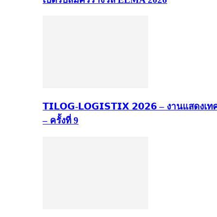
𝗧𝗜𝗟𝗢𝗚-𝗟𝗢𝗚𝗜𝗦𝗧𝗜𝗫 𝟮𝟬𝟮𝟲 – งานแ
– ครั้งที่ 9